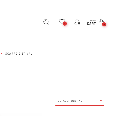
€
0,00
CART
0
0
>
SCARPE E STIVALI
DEFAULT SORTING