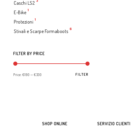
3
Caschi LS2
1
E-Bike
1
Protezioni
6
Stivali e Scarpe Formaboots
FILTER BY PRICE
FILTER
Price:
€190
—
€330
SHOP ONLINE
SERVIZIO CLIENTI