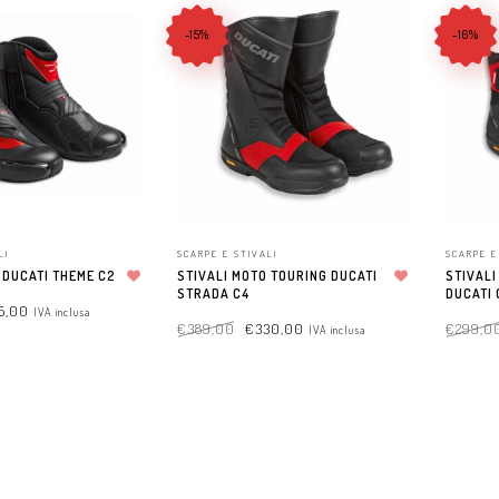
-15%
-16%
LI
SCARPE E STIVALI
SCARPE E
 DUCATI THEME C2
STIVALI MOTO TOURING DUCATI
STIVALI
Aggiungi alla lista dei desideri
STRADA C4
Aggiungi alla lista dei desideri
DUCATI 
5,00
IVA inclusa
€
389,00
€
330,00
€
299,0
IVA inclusa
NS
SELECT OPTIONS
SELECT