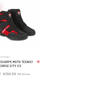
 STIVALI
 SCARPE MOTO TECNICI
CORSE CITY C3
Aggiungi alla lista dei desideri
0
€
250,00
IVA inclusa
 OPTIONS