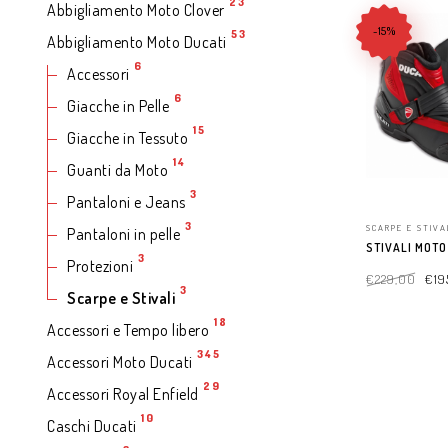
23
Abbigliamento Moto Clover
-15%
53
Abbigliamento Moto Ducati
6
Accessori
6
Giacche in Pelle
15
Giacche in Tessuto
14
Guanti da Moto
3
Pantaloni e Jeans
3
SCARPE E STIVA
Pantaloni in pelle
STIVALI MOTO
3
Protezioni
€
229,00
€
19
3
Scarpe e Stivali
18
Accessori e Tempo libero
SELECT OPTIO
345
Accessori Moto Ducati
29
Accessori Royal Enfield
10
Caschi Ducati