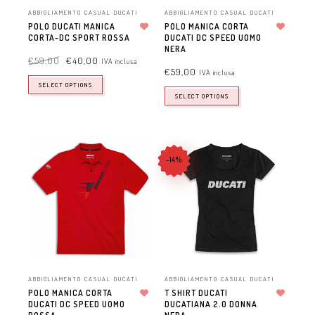
ABBIGLIAMENTO CASUAL DUCATI
ABBIGLIAMENTO CASUAL DUCATI
POLO DUCATI MANICA
POLO MANICA CORTA
CORTA-DC SPORT ROSSA
Aggiungi alla lista dei desideri
DUCATI DC SPEED UOMO
Aggiungi alla lista dei desideri
NERA
€
59,00
€
40,00
IVA inclusa
€
59,00
IVA inclusa
SELECT OPTIONS
SELECT OPTIONS
-14%
ABBIGLIAMENTO CASUAL DUCATI
ABBIGLIAMENTO CASUAL DUCATI
POLO MANICA CORTA
T SHIRT DUCATI
DUCATI DC SPEED UOMO
Aggiungi alla lista dei desideri
DUCATIANA 2.0 DONNA
Aggiungi alla lista dei desideri