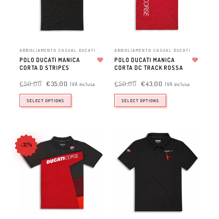
ABBIGLIAMENTO CASUAL DUCATI
ABBIGLIAMENTO CASUAL DUCATI
POLO DUCATI MANICA
POLO DUCATI MANICA
CORTA D STRIPES
Aggiungi alla lista dei desideri
CORTA DC TRACK ROSSA
Aggiungi alla lista dei desideri
€
50,00
€
35,00
€
50,00
€
43,00
IVA inclusa
IVA inclusa
SELECT OPTIONS
SELECT OPTIONS
-32%