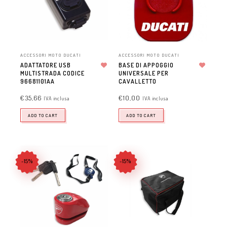
ACCESSORI MOTO DUCATI
ACCESSORI MOTO DUCATI
ADATTATORE USB
BASE DI APPOGGIO
MULTISTRADA CODICE
Aggiungi alla lista dei desideri
UNIVERSALE PER
Aggiungi alla lista dei desideri
96681101AA
CAVALLETTO
€
35,66
€
10,00
IVA inclusa
IVA inclusa
ADD TO CART
ADD TO CART
-15%
-15%