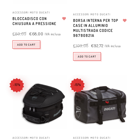
ACCESSORI MOTO DUCATI
ACCESSORI MOTO DUCATI
BLOCCADISCO CON
BORSA INTERNA PER TOP
CHIUSURA A PRESSIONE
Aggiungi alla lista dei desideri
CASE IN ALLUMINIO
Aggiungi alla lista dei desideri
MULTISTRADA CODICE
€
80,09
€
68,00
IVA inclusa
96780821A
ADD TO CART
€
109,08
€
92,72
IVA inclusa
ADD TO CART
-15%
-15%
ACCESSORI MOTO DUCATI
ACCESSORI MOTO DUCATI