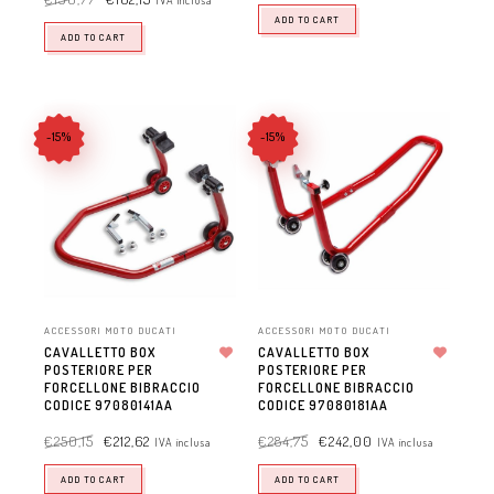
ADD TO CART
ADD TO CART
-15%
-15%
ACCESSORI MOTO DUCATI
ACCESSORI MOTO DUCATI
CAVALLETTO BOX
CAVALLETTO BOX
POSTERIORE PER
Aggiungi alla lista dei desideri
POSTERIORE PER
Aggiungi alla lista dei desideri
FORCELLONE BIBRACCIO
FORCELLONE BIBRACCIO
CODICE 97080141AA
CODICE 97080181AA
€
250,15
€
212,62
€
284,75
€
242,00
IVA inclusa
IVA inclusa
ADD TO CART
ADD TO CART