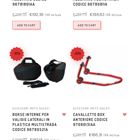
96781801AA
CODICE 96780811A
€
226,35
€
192,39
€
219,76
€
196,83
IVA inclusa
IVA inclusa
ADD TO CART
ADD TO CART
-15%
-15%
ACCESSORI MOTO DUCATI
ACCESSORI MOTO DUCATI
BORSE INTERNE PER
CAVALLETTO BOX
VALIGIE LATERALI IN
Aggiungi alla lista dei desideri
ANTERIORE CODICE
Aggiungi alla lista dei desideri
PLASTICA MULTISTRADA
97080131AA
CODICE 96780521A
€
219,19
€
186,31
IVA inclusa
€
190,77
€
162,15
IVA inclusa