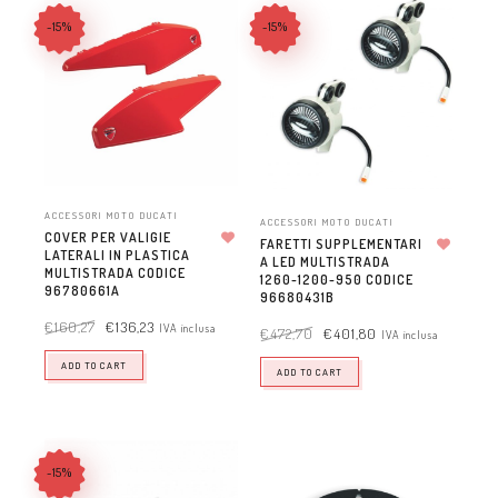
-15%
-15%
ACCESSORI MOTO DUCATI
ACCESSORI MOTO DUCATI
COVER PER VALIGIE
FARETTI SUPPLEMENTARI
LATERALI IN PLASTICA
Aggiungi alla lista dei desideri
A LED MULTISTRADA
Aggiungi alla lista dei desideri
MULTISTRADA CODICE
1260-1200-950 CODICE
96780661A
96680431B
€
160,27
€
136,23
IVA inclusa
€
472,70
€
401,80
IVA inclusa
ADD TO CART
ADD TO CART
-15%