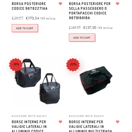
BORSA POSTERIORE
BORSA POSTERIORE PER
CODICE 96782271AA
Aggiungi alla lista dei desideri
SELLA PASSEGGERO O
Aggiungi alla lista dei desideri
PORTAPACCHI CODICE
€
211,23
€
179,54
96781661BA
IVA inclusa
€
161,61
€
137,36
IVA inclusa
ADD TO CART
ADD TO CART
-15%
-10%
ACCESSORI MOTO DUCATI
ACCESSORI MOTO DUCATI
BORSE INTERNE PER
BORSE INTERNE PER
VALIGIE LATERALI IN
Aggiungi alla lista dei desideri
VALIGIE LATERALI IN
Aggiungi alla lista dei desideri
ALLUMINIO CODICE
ALLUMINIO MULTISTRADA