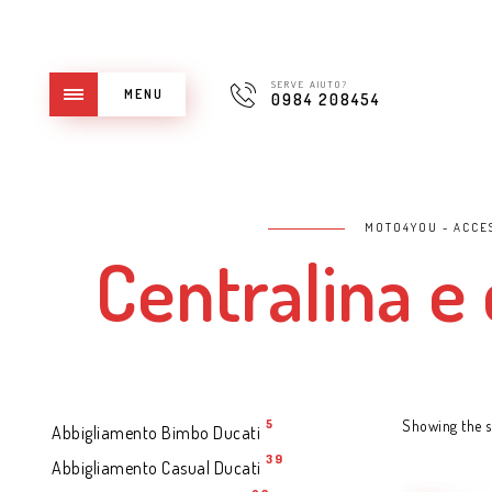
SERVE AIUTO?
MENU
0984 208454
MOTO4YOU - ACCE
Centralina e 
5
Showing the si
Abbigliamento Bimbo Ducati
39
Abbigliamento Casual Ducati