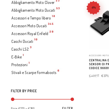
23
Abbigliamento Moto Clover
-8%
53
Abbigliamento Moto Ducati
18
Accessori e Tempo libero
345
Accessori Moto Ducati
29
Accessori Royal Enfield
10
Caschi Ducati
3
Caschi LS2
1
ACCESSORI MOTO
E-Bike
CENTRALINA E
1
SENSORI DI P
Protezioni
CODICE 9668
6
Stivali e Scarpe Formaboots
€
402,11
€
371
ADD TO CART
FILTER BY PRICE
FILTER
Price:
€370
—
€380