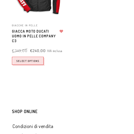
GIACCHE IN PELLE
GIACCA MOTO DUCATI
UOMO IN PELLE COMPANY
Aggiungi alla lista dei desideri
C3
€
349,00
€
240,00
IVA inclusa
SELECT OPTIONS
SHOP ONLINE
Condizioni di vendita