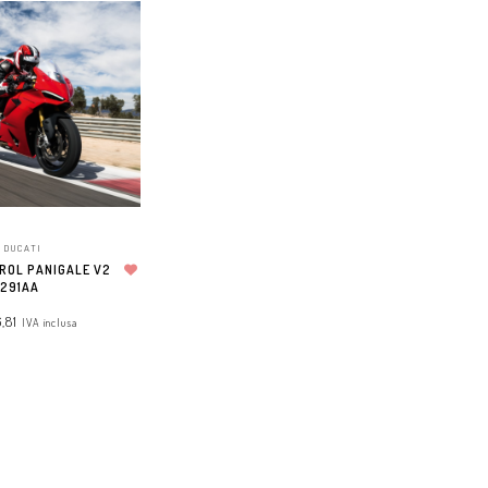
 DUCATI
ROL PANIGALE V2
1291AA
Aggiungi alla lista dei desideri
,81
IVA inclusa