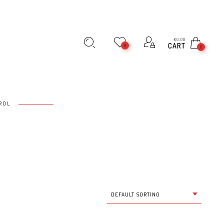
€
0,00
CART
0
0
ROL
DEFAULT SORTING