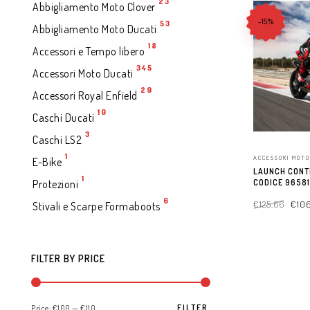
23
Abbigliamento Moto Clover
-15%
53
Abbigliamento Moto Ducati
18
Accessori e Tempo libero
345
Accessori Moto Ducati
29
Accessori Royal Enfield
10
Caschi Ducati
3
Caschi LS2
1
ACCESSORI MOTO
E-Bike
LAUNCH CONT
1
CODICE 9658
Protezioni
6
€
125,66
€
106
Stivali e Scarpe Formaboots
ADD TO CART
FILTER BY PRICE
FILTER
Price:
€100
—
€110