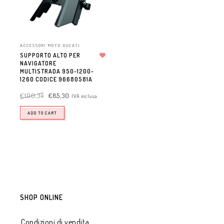
ACCESSORI MOTO DUCATI
SUPPORTO ALTO PER
NAVIGATORE
Aggiungi alla lista dei desideri
MULTISTRADA 950-1200-
1260 CODICE 96680581A
€
100,34
€
85,30
IVA inclusa
ADD TO CART
SHOP ONLINE
Condizioni di vendita