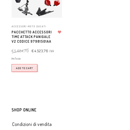
ACCESSORI MOTO DUCATI
PACCHETTO ACCESSORI
TIME ATTACK PANIGALE
Aggiungi alla lista dei desideri
V2 CODICE 97981501AA
€
5.654,70
€
4.523,76
IVA
inclusa
ADD TO CART
SHOP ONLINE
Condizioni di vendita