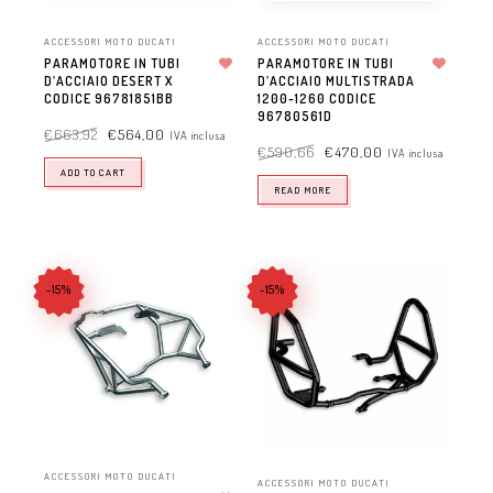
ACCESSORI MOTO DUCATI
ACCESSORI MOTO DUCATI
PARAMOTORE IN TUBI
PARAMOTORE IN TUBI
D’ACCIAIO DESERT X
Aggiungi alla lista dei desideri
D’ACCIAIO MULTISTRADA
Aggiungi alla lista dei desideri
CODICE 96781851BB
1200-1260 CODICE
96780561D
€
663,92
€
564,00
IVA inclusa
€
590,66
€
470,00
IVA inclusa
ADD TO CART
READ MORE
-15%
-15%
ACCESSORI MOTO DUCATI
ACCESSORI MOTO DUCATI