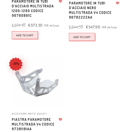
PARAMOTORE IN TUBI
PARAMOTORE IN TUBI
D’ACCIAIO MULTISTRADA
Aggiungi alla lista dei desideri
D’ACCIAIO NERO
Aggiungi alla lista dei desideri
1200-1260 CODICE
MULTISTRADA V4 CODICE
96780861C
96782222AA
€
674,48
€
573,30
IVA inclusa
€
644,59
€
547,90
IVA inclusa
ADD TO CART
ADD TO CART
-15%
ACCESSORI MOTO DUCATI
PIASTRA PARAMOTORE
MULTISTRADA V4 CODICE
Aggiungi alla lista dei desideri
97381191AA