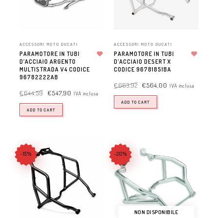
ACCESSORI MOTO DUCATI
ACCESSORI MOTO DUCATI
PARAMOTORE IN TUBI
PARAMOTORE IN TUBI
D’ACCIAIO ARGENTO
Aggiungi alla lista dei desideri
D’ACCIAIO DESERT X
Aggiungi alla lista dei desideri
MULTISTRADA V4 CODICE
CODICE 96781851BA
96782222AB
€
663,92
€
564,00
IVA inclusa
€
644,59
€
547,90
IVA inclusa
ADD TO CART
ADD TO CART
-15%
-20%
NON DISPONIBILE