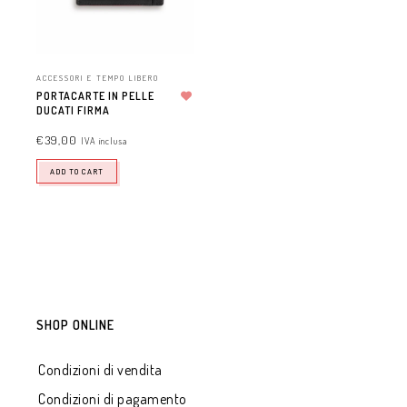
ACCESSORI E TEMPO LIBERO
PORTACARTE IN PELLE
DUCATI FIRMA
Aggiungi alla lista dei desideri
€
39,00
IVA inclusa
ADD TO CART
SHOP ONLINE
Condizioni di vendita
Condizioni di pagamento