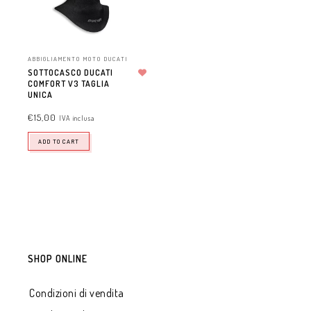
ABBIGLIAMENTO MOTO DUCATI
SOTTOCASCO DUCATI
COMFORT V3 TAGLIA
Aggiungi alla lista dei desideri
UNICA
€
15,00
IVA inclusa
ADD TO CART
SHOP ONLINE
Condizioni di vendita