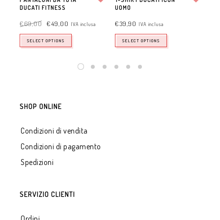
DUCATI FITNESS
Aggiungi alla lista dei desideri
UOMO
Aggiungi alla lista dei desideri
DU
€
69,00
€
49,00
€
39,90
€
1
IVA inclusa
IVA inclusa
SELECT OPTIONS
SELECT OPTIONS
SHOP ONLINE
Condizioni di vendita
Condizioni di pagamento
Spedizioni
SERVIZIO CLIENTI
Ordini