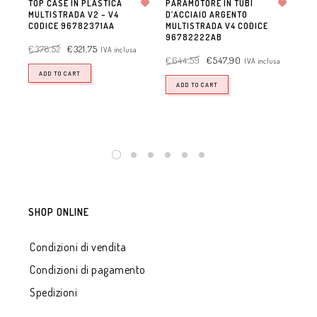
TOP CASE IN PLASTICA
PARAMOTORE IN TUBI
MULTISTRADA V2 – V4
Aggiungi alla lista dei desideri
D’ACCIAIO ARGENTO
Aggiungi alla lista dei desideri
X-D
CODICE 96782371AA
MULTISTRADA V4 CODICE
CU
96782222AB
XDI
€
378,52
€
321,75
IVA inclusa
97
€
644,59
€
547,90
IVA inclusa
ADD TO CART
€
2
ADD TO CART
SHOP ONLINE
Condizioni di vendita
Condizioni di pagamento
Spedizioni