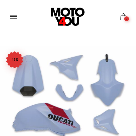
0
-15%