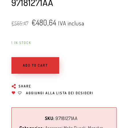
97181271AA
€
480,64
IVA inclusa
€
565,47
1 IN STOCK
ADD TO CART
SHARE
AGGIUNGI ALLA LISTA DEI DESIDERI
SKU:
97181271AA