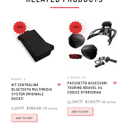
-10%
-15%
X-DIAVEL V4
DESERT-X
X-D
PACCHETTO ACCESSORI
KIT CENTRALINA
CO
TOURING XDIAVEL V4
Aggiungi alla lista dei desideri
BLUETOOTH MULTIMEDIA
Aggiungi alla lista dei desideri
CA
CODICE 97981581AA
SYSTEM ORIGINALE
CA
DUCATI
CO
€
1.780,91
€
1.513,77
IVA inclusa
€
293,81
€
264,00
€
4
IVA inclusa
ADD TO CART
ADD TO CART