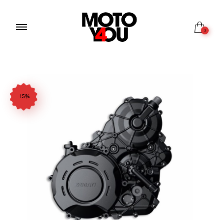
0
-15%