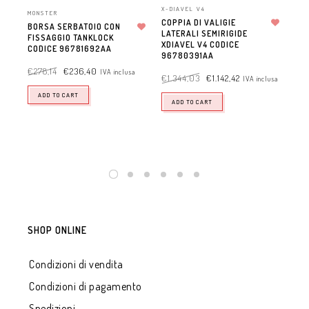
X-DIAVEL V4
MONSTER
COPPIA DI VALIGIE
BORSA SERBATOIO CON
LATERALI SEMIRIGIDE
Aggiungi alla lista dei desideri
FISSAGGIO TANKLOCK
Aggiungi alla lista dei desideri
XDIAVEL V4 CODICE
DES
CODICE 96781692AA
96780391AA
TOP
CO
€
278,14
€
236,40
IVA inclusa
€
1.344,03
€
1.142,42
IVA inclusa
€
8
ADD TO CART
ADD TO CART
SHOP ONLINE
Condizioni di vendita
Condizioni di pagamento
Spedizioni