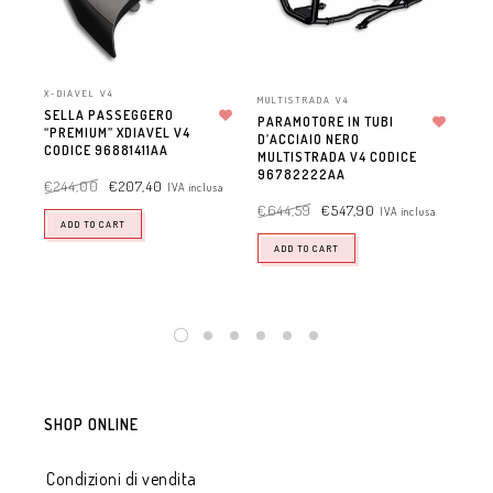
X-DIAVEL V4
X-D
MULTISTRADA V4
SELLA PASSEGGERO
COP
PARAMOTORE IN TUBI
“PREMIUM” XDIAVEL V4
Aggiungi alla lista dei desideri
LAT
D’ACCIAIO NERO
Aggiungi alla lista dei desideri
CODICE 96881411AA
XDI
MULTISTRADA V4 CODICE
96
96782222AA
€
244,00
€
207,40
IVA inclusa
€
1
€
644,59
€
547,90
IVA inclusa
ADD TO CART
ADD TO CART
SHOP ONLINE
Condizioni di vendita