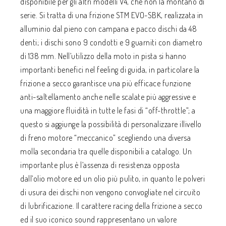
disponibile per gli altri modelli V4, che non la montano di
serie. Si tratta di una frizione STM EVO-SBK, realizzata in
alluminio dal pieno con campana e pacco dischi da 48
denti; i dischi sono 9 condotti e 9 guarniti con diametro
di 138 mm. Nell’utilizzo della moto in pista si hanno
importanti benefici nel feeling di guida, in particolare la
frizione a secco garantisce una più efficace funzione
anti-saltellamento anche nelle scalate più aggressive e
una maggiore fluidità in tutte le fasi di “off-throttle”; a
questo si aggiunge la possibilità di personalizzare illivello
di freno motore “meccanico” scegliendo una diversa
molla secondaria tra quelle disponibili a catalogo. Un
importante plus è l’assenza di resistenza opposta
dall’olio motore ed un olio più pulito, in quanto le polveri
di usura dei dischi non vengono convogliate nel circuito
di lubrificazione. Il carattere racing della frizione a secco
ed il suo iconico sound rappresentano un valore