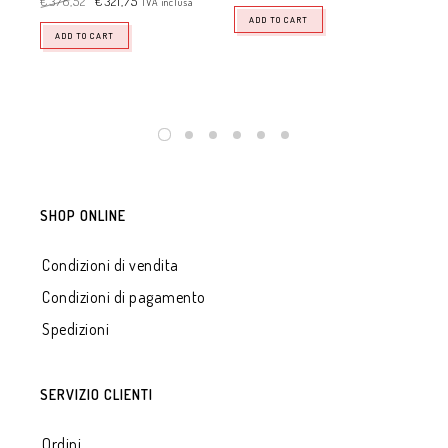
€
378,52
€
321,75
IVA inclusa
€
1
ADD TO CART
ADD TO CART
SHOP ONLINE
Condizioni di vendita
Condizioni di pagamento
Spedizioni
SERVIZIO CLIENTI
Ordini