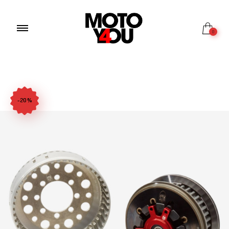
0
-20%