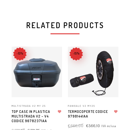
RELATED PRODUCTS
-15%
-15%
X-D
MULTISTRADA V2 MY 25
PANIGALE V2 MY25
COP
TOP CASE IN PLASTICA
TERMOCOPERTE CODICE
LAT
MULTISTRADA V2 – V4
Aggiungi alla lista dei desideri
97981441AA
Aggiungi alla lista dei desideri
XDI
CODICE 96782371AA
96
€
666,00
€
566,10
IVA inclusa