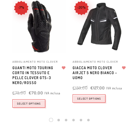
-7%
-20%
ABBIGLIAMENTO MOTO CLOVER
ABBIGLIAMENTO MOTO CLOVER
ABB
GUANTI MOTO TOURING
GIACCA MOTO CLOVER
GI
CORTO IN TESSUTO E
Aggiungi alla lista dei desideri
AIRJET 5 NERO BIANCO –
Aggiungi alla lista dei desideri
RA
PELLE CLOVER GTS-3
UOMO
UO
NERO/ROSSO
€
159,00
€
127,00
€
2
IVA inclusa
€
75,00
€
70,00
IVA inclusa
SELECT OPTIONS
SELECT OPTIONS