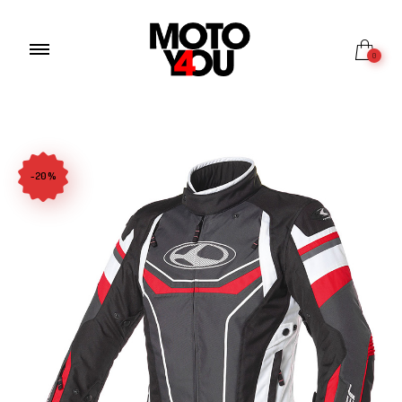
0
-20%