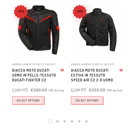
-15%
-16%
ABBIGLIAMENTO MOTO DUCATI
ABBIGLIAMENTO MOTO DUCATI
ABB
GIACCA MOTO DUCATI
GIACCA MOTO DUCATI
GIA
UOMO IN PELLE-TESSUTO
Aggiungi alla lista dei desideri
ESTIVA IN TESSUTO
Aggiungi alla lista dei desideri
CO
DUCATI FIGHTER C2
SPEED AIR C2 2.0 UOMO
PR
OVE
€
599,00
€
509,00
€
239,00
€
200,00
IVA inclusa
IVA inclusa
€
1
SELECT OPTIONS
SELECT OPTIONS