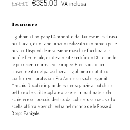
€
355,00
IVA inclusa
€
419,00
Descrizione
Il giubbino Company C4 prodotto da Dainese in esclusiva
per Ducati, è un capo urbano realizzato in morbida pelle
bovina. Disponibile in versione maschile (perforata e
non) e femminile, è interamente certificato CE secondo
le più recenti normative europee. Predisposto per
l’inserimento del paraschiena, il giubbino è dotato di
confortevoli protezioni Pro Armor su spalle e gomiti. Il
Marchio Ducati è in grande evidenza grazie al patch sul
petto e alle scritte tagliate a laser e impunturate sulla
schiena e sul braccio destro, dal colore rosso deciso. La
scelta ottimale per chi entra nel mondo delle Rosse di
Borgo Panigale.