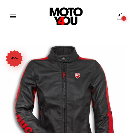
0
-15%