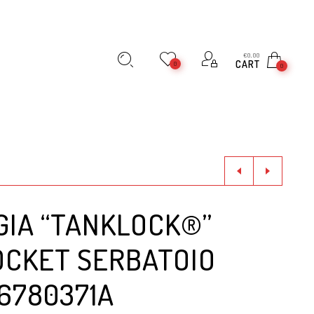
€
0,00
CART
0
0
GIA “TANKLOCK®”
OCKET SERBATOIO
6780371A