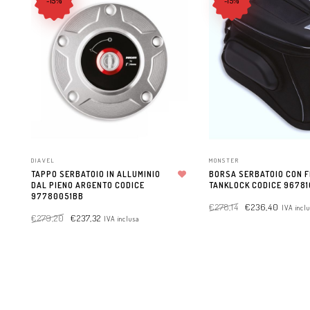
-15%
-15%
DIAVEL
MONSTER
TAPPO SERBATOIO IN ALLUMINIO
BORSA SERBATOIO CON F
DAL PIENO ARGENTO CODICE
Aggiungi alla lista dei desideri
TANKLOCK CODICE 9678
97780051BB
€
278,14
€
236,40
IVA incl
€
279,20
€
237,32
IVA inclusa
ADD TO CART
ADD TO CART