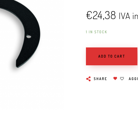
€
24,38
IVA i
1 IN STOCK
ADD TO CART
SHARE
AGGI