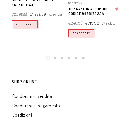
MULTISTRADA V4 CODICE
MU
DESERT-X
96380241AA
96
TOP CASE IN ALLUMINIO
CODICE 96781722AA
Aggiungi alla lista dei desideri
€
2.261,88
€
1.922,60
IVA inclusa
€
9
€
846,95
€
719,90
IVA inclusa
ADD TO CART
ADD TO CART
SHOP ONLINE
Condizioni di vendita
Condizioni di pagamento
Spedizioni