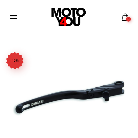
0
-15%