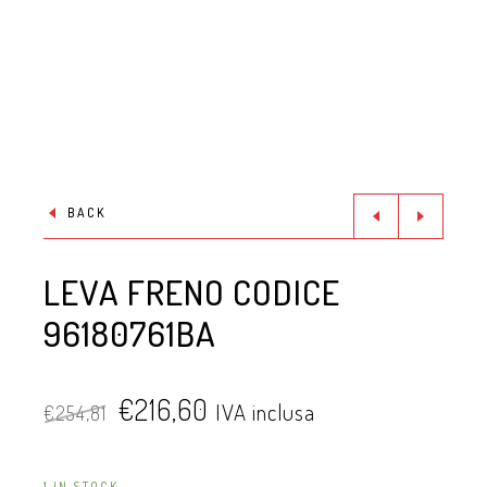
BACK
LEVA FRENO CODICE
96180761BA
€
216,60
IVA inclusa
€
254,81
1 IN STOCK