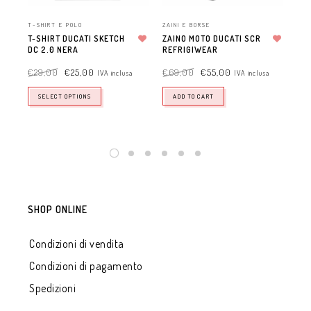
T-SHIRT E POLO
ZAINI E BORSE
T-S
T-SHIRT DUCATI SKETCH
ZAINO MOTO DUCATI SCR
T-S
DC 2.0 NERA
Aggiungi alla lista dei desideri
REFRIGIWEAR
Aggiungi alla lista dei desideri
UO
€
29,00
€
25,00
€
69,00
€
55,00
€
3
IVA inclusa
IVA inclusa
SELECT OPTIONS
ADD TO CART
SHOP ONLINE
Condizioni di vendita
Condizioni di pagamento
Spedizioni