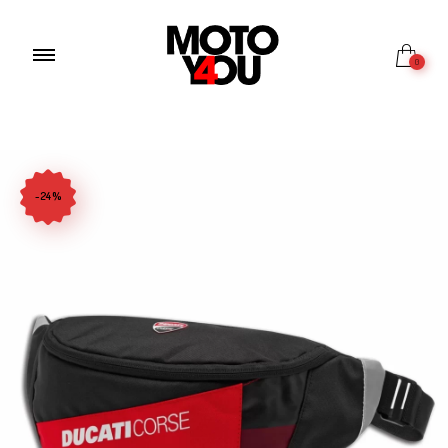
0
-24%