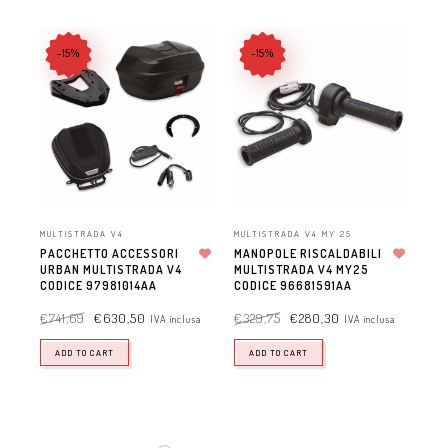
-15%
-15%
MULTISTRADA V4
MULTISTRADA V4 MY 25
DES
PACCHETTO ACCESSORI
MANOPOLE RISCALDABILI
CA
URBAN MULTISTRADA V4
Aggiungi alla lista dei desideri
MULTISTRADA V4 MY25
Aggiungi alla lista dei desideri
PO
CODICE 97981014AA
CODICE 96681591AA
FO
CO
€
741,69
€
630,50
€
329,75
€
280,30
IVA inclusa
IVA inclusa
€
2
ADD TO CART
ADD TO CART