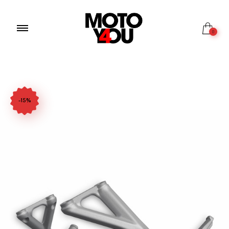
0
-15%