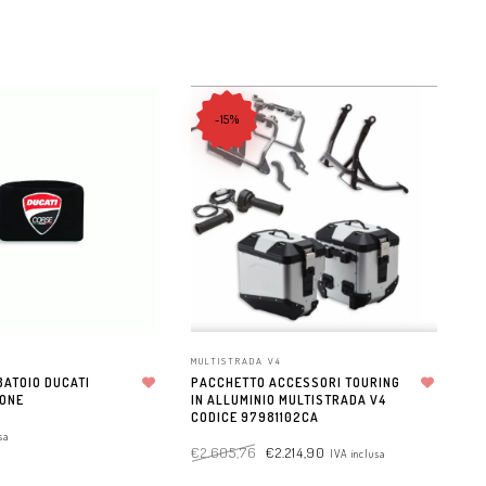
-15%
MULTISTRADA V4
PA
BATOIO DUCATI
PACCHETTO ACCESSORI TOURING
AD
IONE
Aggiungi alla lista dei desideri
IN ALLUMINIO MULTISTRADA V4
Aggiungi alla lista dei desideri
GR
CODICE 97981102CA
SE
DA
sa
€
2.605,76
€
2.214,90
IVA inclusa
€