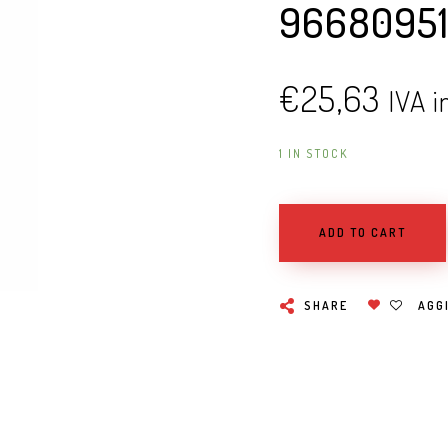
9668095
€
25,63
IVA i
1 IN STOCK
ADD TO CART
SHARE
AGGI