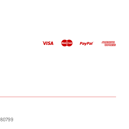
ADD TO CART
2180799