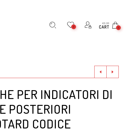
€
0,00
CART
0
0
E PER INDICATORI DI
E POSTERIORI
TARD CODICE