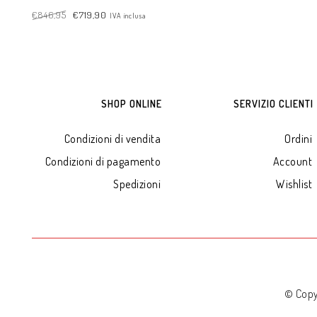
€
846,95
€
719,90
IVA inclusa
ADD TO CART
ADD TO CART
SHOP ONLINE
SERVIZIO CLIENTI
Condizioni di vendita
Ordini
Condizioni di pagamento
Account
Spedizioni
Wishlist
© Copy