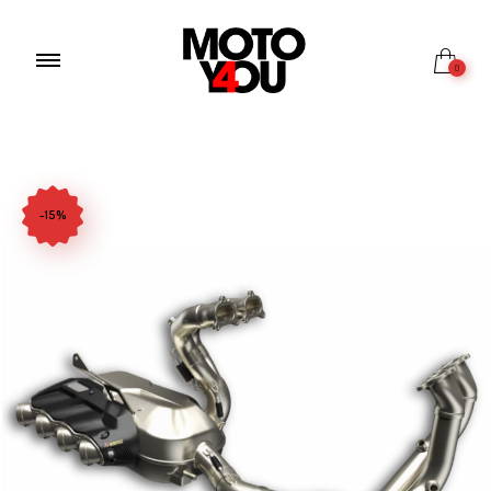
0
-15%