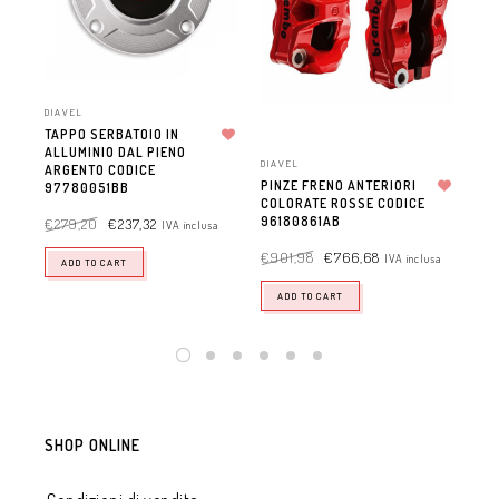
DIAVEL
MUL
TAPPO SERBATOIO IN
CER
ALLUMINIO DAL PIENO
Aggiungi alla lista dei desideri
MU
DIAVEL
ARGENTO CODICE
96
PINZE FRENO ANTERIORI
97780051BB
COLORATE ROSSE CODICE
Aggiungi alla lista dei desideri
€
2.
96180861AB
€
279,20
€
237,32
IVA inclusa
€
901,98
€
766,68
IVA inclusa
ADD TO CART
ADD TO CART
SHOP ONLINE