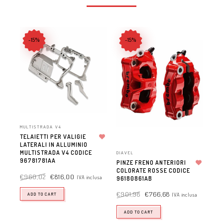
-15%
-15%
MULTISTRADA V4
MUL
TELAIETTI PER VALIGIE
SI
LATERALI IN ALLUMINIO
Aggiungi alla lista dei desideri
MU
MULTISTRADA V4 CODICE
DIAVEL
96
96781781AA
PINZE FRENO ANTERIORI
COLORATE ROSSE CODICE
Aggiungi alla lista dei desideri
€
1
€
960,02
€
816,00
IVA inclusa
96180861AB
incl
€
901,98
€
766,68
ADD TO CART
IVA inclusa
ADD TO CART