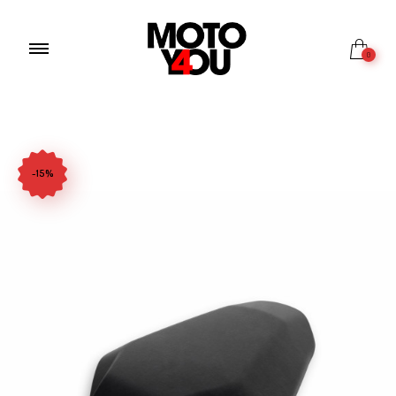
0
-15%