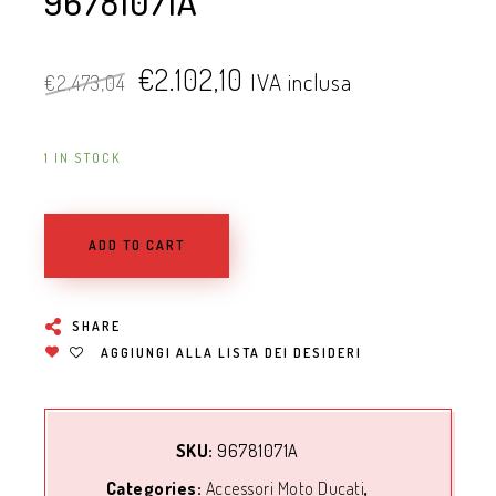
96781071A
€
2.102,10
IVA inclusa
€
2.473,04
1 IN STOCK
ADD TO CART
SHARE
AGGIUNGI ALLA LISTA DEI DESIDERI
SKU:
96781071A
Categories:
Accessori Moto Ducati
,