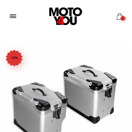
0
-15%