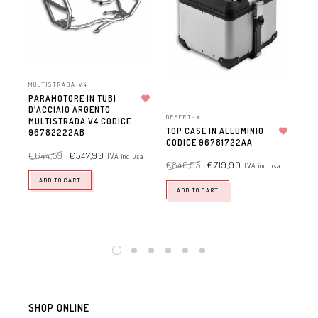
MULTISTRADA V4
MUL
PARAMOTORE IN TUBI
PA
D’ACCIAIO ARGENTO
Aggiungi alla lista dei desideri
UR
DESERT-X
MULTISTRADA V4 CODICE
CO
TOP CASE IN ALLUMINIO
96782222AB
CODICE 96781722AA
Aggiungi alla lista dei desideri
€
7
€
644,59
€
547,90
IVA inclusa
€
846,95
€
719,90
IVA inclusa
ADD TO CART
ADD TO CART
SHOP ONLINE