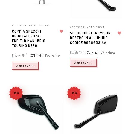
ACCESSORI ROYAL ENFIELD
ACCESSORI MOTO DUCATI
COPPIA SPECCHI
SPECCHIO RETROVISORE
ORIGINALI ROYAL
Aggiungi alla lista dei desideri
DESTRO IN ALLUMINIO
Aggiungi alla lista dei desideri
ENFIELD MANUBRIO
CODICE 96880531AA
TOURING NERO
€
185,24
€
157,45
IVA inclusa
€
255,00
€
216,00
IVA inclusa
ADD TO CART
ADD TO CART
-15%
-15%