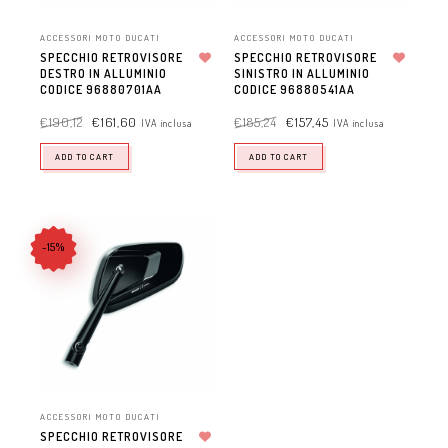
ACCESSORI MOTO DUCATI
ACCESSORI MOTO DUCATI
SPECCHIO RETROVISORE
SPECCHIO RETROVISORE
DESTRO IN ALLUMINIO
Aggiungi alla lista dei desideri
SINISTRO IN ALLUMINIO
Aggiungi alla lista dei desideri
CODICE 96880701AA
CODICE 96880541AA
€
190,12
€
161,60
€
185,24
€
157,45
IVA inclusa
IVA inclusa
ADD TO CART
ADD TO CART
-15%
ACCESSORI MOTO DUCATI
SPECCHIO RETROVISORE
Aggiungi alla lista dei desideri