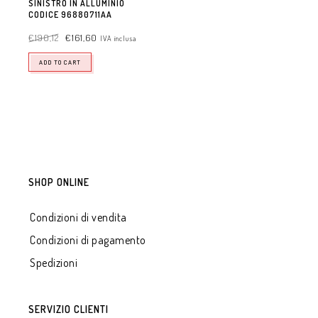
SINISTRO IN ALLUMINIO
CODICE 96880711AA
€
190,12
€
161,60
IVA inclusa
ADD TO CART
SHOP ONLINE
Condizioni di vendita
Condizioni di pagamento
Spedizioni
SERVIZIO CLIENTI