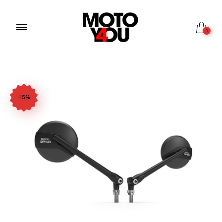
0
-15%