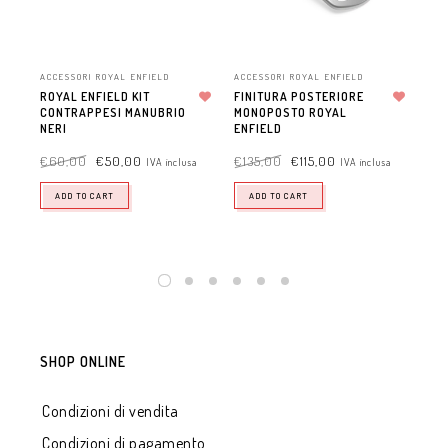
ACCESSORI ROYAL ENFIELD
ACCESSORI ROYAL ENFIELD
ACC
ROYAL ENFIELD KIT
FINITURA POSTERIORE
PR
CONTRAPPESI MANUBRIO
Aggiungi alla lista dei desideri
MONOPOSTO ROYAL
Aggiungi alla lista dei desideri
OR
NERI
ENFIELD
EN
€
60,00
€
50,00
€
135,00
€
115,00
€
9
IVA inclusa
IVA inclusa
ADD TO CART
ADD TO CART
SHOP ONLINE
Condizioni di vendita
Condizioni di pagamento