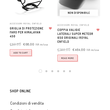
NON DISPONIBILE
ACCESSORI ROYAL ENFIELD
ACC
ACCESSORI ROYAL ENFIELD
GRIGLIA DI PROTEZIONE
RI
COPPIA VALIGIE
FARO PER HIMALAYAN
Aggiungi alla lista dei desideri
MA
LATERALI SUPER METEOR
Aggiungi alla lista dei desideri
450
RO
650 ORIGINALI ROYAL
ENFIELD
€
80,00
€
68,00
€
7
IVA inclusa
€
580,00
€
464,00
IVA inclusa
ADD TO CART
READ MORE
SHOP ONLINE
Condizioni di vendita