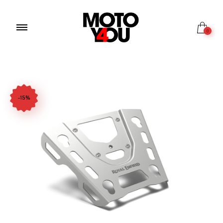
0
-15%